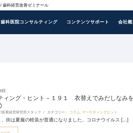
/ 歯科経営改善ゼミナール
歯科医院コンサルティング
コンテンツサポート
会社概
30日
ティング・ヒント－１９１ 衣替えでみだしなみ
う
D医業経営研究所スタッフ
/
カテゴリー：
コラム
,
マーケティングヒント
り、街は夏服の軽装が普通になりました。コロナウイルス […]
 MORE