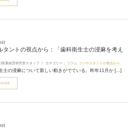
30日
ルタントの視点から：「歯科衛生士の浸麻を考え
D医業経営研究所スタッフ
/
カテゴリー：
コラム
,
コンサルタントの視点から
士の浸麻について新しい動きがでている。昨年11月か […]
 MORE
29日