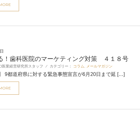
 MORE
2日
る！歯科医院のマーケティング対策 ４１８号
D医業経営研究所スタッフ
/
カテゴリー：
コラム
,
メールマガジン
 9都道府県に対する緊急事態宣言が6月20日まで延 […]
 MORE