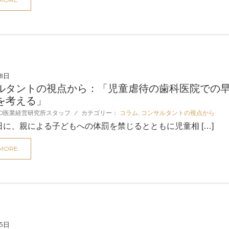
28日
ルタントの視点から：「児童虐待の歯科医院での
を考える」
D医業経営研究所スタッフ
/
カテゴリー：
コラム
,
コンサルタントの視点から
日に、親による子どもへの体罰を禁じるとともに児童相 […]
 MORE
25日