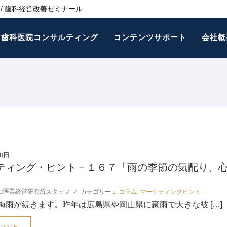
/ 歯科経営改善ゼミナール
歯科医院コンサルティング
コンテンツサポート
会社概
28日
ティング・ヒント－１６７「雨の季節の気配り、
D医業経営研究所スタッフ
/
カテゴリー：
コラム
,
マーケティングヒント
梅雨が続きます。昨年は広島県や岡山県に豪雨で大きな被 […]
 MORE