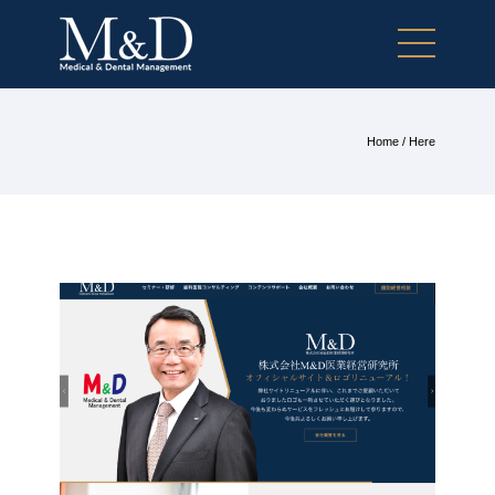
Home
/ Here