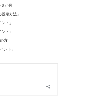
各６か月
の設定方法」
イント」
イント」
進め方」
ポイント」