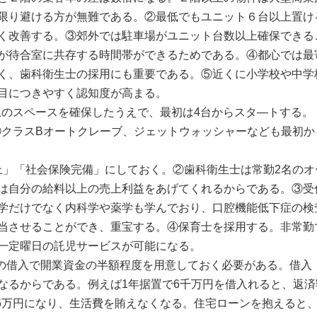
限り避ける方が無難である。②最低でもユニット６台以上置け
く改善する。③郊外では駐車場がユニット台数以上確保できる
が待合室に共存する時間帯ができるためである。④都心では最
く、歯科衛生士の採用にも重要である。⑤近くに小学校や中学
目につきやすく認知度が高まる。
上のスペースを確保したうえで、最初は4台からスタ―トする。
③クラスBオートクレーブ、ジェットウォッシャーなども最初か
以上」「社会保険完備」にしておく。②歯科衛生士は常勤2名のオ
は自分の給料以上の売上利益をあげてくれるからである。③受
学だけでなく内科学や薬学も学んでおり、口腔機能低下症の検
当させることができ、重宝する。④保育士を採用する。非常勤
一定曜日の託児サービスが可能になる。
息の借入で開業資金の半額程度を用意しておく必要がある。借入
なるからである。例えば1年据置で6千万円を借入れると、返済
86万円になり、生活費を賄えなくなる。住宅ローンを抱えると