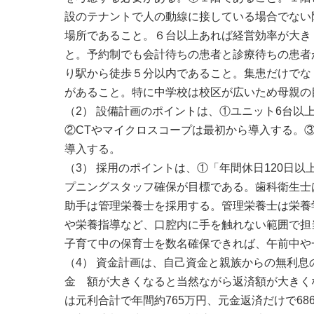
設のテナントで人の動線に接している場合でない
場所であること。６台以上あれば経営効率が大き
と。予約制でも会計待ちの患者と診療待ちの患者
り駅から徒歩５分以内であること。集患だけでな
があること。特に中学校は校区が広いため母親の
（2） 設備計画のポイントは、①ユニット6台以
②CTやマイクロスコープは最初から導入する。
導入する。
（3） 採用のポイントは、①「年間休日120日
プニングスタッフ確保が目標である。歯科衛生士
助手は管理栄養士を採用する。管理栄養士は栄養
や栄養指導など、口腔内に手を触れない範囲で担
子育て中の保育士を数名確保できれば、午前中や
（4） 資金計画は、自己資金と親族からの無利
金 額が大きくなると当然ながら返済額が大きく
は元利合計で年間約765万円、元金返済だけで6