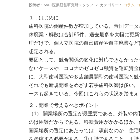
投稿者：M&D医業経営研究所スタッフ
/
カテゴリー：
コラム
,
１．はじめに
歯科医院の倒産件数が増加している。帝国データバ
休廃業・解散は合計85件。過去最多を大幅に更
理だけで、個人立医院の自己破産や自主廃業など
想定される。
要因として、競合関係の変化に対応できなかった
ないケースや、コロナのゼロゼロ融資を運転資金
に、大型歯科医院や多店舗展開型の歯科医院と競
それでも新規開業をめざす若手歯科医師は多い。
ースも起きている。今回はこれらの状況を踏まえ
２．開業で考えるべきポイント
（1） 開業場所の選定が最重要である。外装や
のは困難だからである。移転費用がかかるほか、
開業場所の選定にあたっては、駅前なのか、住宅
を考慮する必要がある。①１階であること。１階