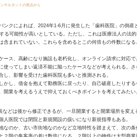
コンサルタントの視点から
ンクによれば、2024年1-6月に発生した「歯科医院」の倒産
新する可能性が高いとしている。ただし、これは医療法人の法的
は含まれていない。これらを含めるとこの何倍もの件数になる
ケース、高齢になり施設も老朽化し、オンライン請求に対応で
に使ってしまい返済不能に陥ったケースなどが考えられる。さ
合し、影響を受けた歯科医院も多いと推測される。
しかし、借金を抱えて勤務医に戻ったり、自己破産したりする
、開業を考えるうえで抑えておくべきポイントを考えてみたい
内装などは後から修正できるが、一旦開業すると開業場所を変え
個人医院では閉院と新規開設の扱いになり新規指導もある。
地なのか、古い市街地なのかなど立地特性を踏まえて、次の条
と２階の集客率の差は数倍になる。２階以上の物件は大型商業