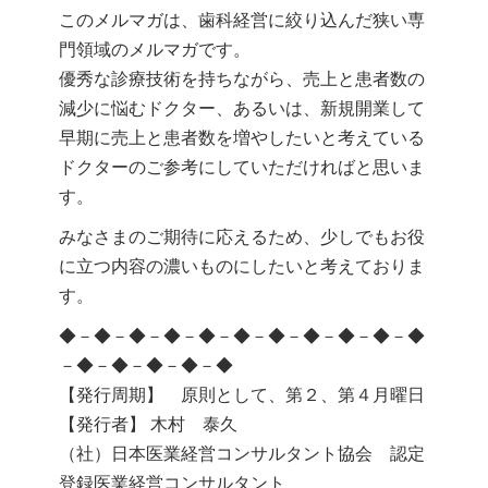
このメルマガは、歯科経営に絞り込んだ狭い専
門領域のメルマガです。
優秀な診療技術を持ちながら、売上と患者数の
減少に悩むドクター、あるいは、新規開業して
早期に売上と患者数を増やしたいと考えている
ドクターのご参考にしていただければと思いま
す。
みなさまのご期待に応えるため、少しでもお役
に立つ内容の濃いものにしたいと考えておりま
す。
◆－◆－◆－◆－◆－◆－◆－◆－◆－◆－◆
－◆－◆－◆－◆－◆
【発行周期】 原則として、第２、第４月曜日
【発行者】 木村 泰久
（社）日本医業経営コンサルタント協会 認定
登録医業経営コンサルタント