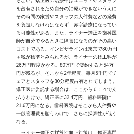
らない。矯正医の治療中はユニットやスタッフ
を占有されるため自分の治療ができないうえに
その時間の家賃やスタッフの人件費などの経費
を負担しなければならず、赤字診療になってい
る可能性がある。また、ライナー矯正を歯科医
師が自分でやるときに障害になるのがその高い
コストである。インビザラインは東京で80万円
＋税が標準とみられるが、ライナーの技工料が
26万円程度かかる。80万円で契約すると54万
円が残るが、そこから2年程度、毎月5千円でチ
ェアとスタッフを30分程度占有されてしまう。
矯正医に委託する場合は、ここから６：４で支
払うわけで、矯正医に32.4万円、歯科医院に
21.6万円になる。歯科医院はそこから人件費や
一般管理費を賄うわけで、さらに採算性が低く
なる。
ライナー矯正の採算性向上対策は、矯正専門