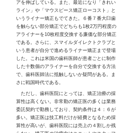
アを伸ばしている。また、最近になり「きれい
ライン」や「マウスピース矯正ローコスト」と
いうライナー矯正もでてきた。６番７番大臼歯
を触らない部分矯正でどちらも1枚2万円程度の
アライナーを10枚程度交換する廉価な部分矯正
である。さらに、スマイルダイレクトクラブと
いう患者が自分で進めるライナー矯正まで登場
した。これは米国の歯科医師が患者ごとに制作
した十数個のアライナーを自分で交換する方法
で、歯科医師法に抵触しないか疑問がある。ま
さに戦国時代である。
ただし、歯科医院にとっては、矯正治療の採
算性は高くない。非常勤の矯正医の多くは業務
委託契約で勤務しており、契約条件は４：６が
多い。矯正医は技工料だけが経費となるため採
算性が高いが、歯科医院には売上の４割しか残