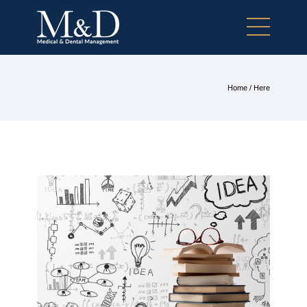
Home
/ Here