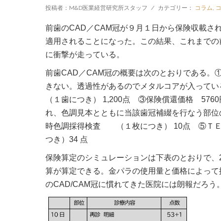
投稿者：M&D医業経営研究所スタッフ
/
カテゴリー：
コラム
,
前歯のCAD／CAM冠が９月１日から保険収載
適用されることになった。この結果、これまでの
に衝撃が走っている。
前歯CAD／CAM冠の概要は次のとおりである。
きない。透過性があるのでメタルコアが入っている場
（１歯につき） 1,200点 ③保険償還価格 57
れ、色調見本とともに当該歯冠補綴を行なう部位
時色調採得検査 （１枚につき） 10点 ⑤ＴＥ
つき）34 点
保険算定のシミュレーションは下表のとおりで、2,
算が算定できる。金パラの使用量と価格によって
のCAD/CAM冠に慣れてきた医院には朗報だろう