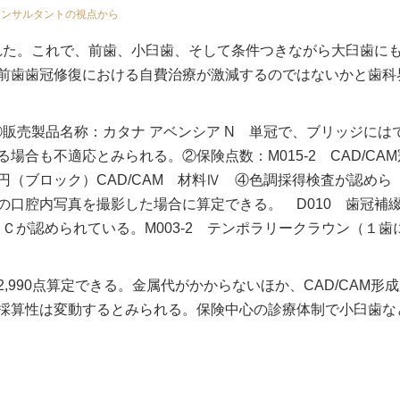
コンサルタントの視点から
された。これで、前歯、小臼歯、そして条件つきながら大臼歯に
前歯歯冠修復における自費治療が激減するのではないかと歯科
①販売製品名称：カタナ アベンシア N 単冠で、ブリッジには
合も不適応とみられる。②保険点数：M015-2 CAD/CAM
60円（ブロック）CAD/CAM 材料Ⅳ ④色調採得検査が認めら
の口腔内写真を撮影した場合に算定できる。 D010 歯冠補
Ｃが認められている。M003-2 テンポラリークラウン（１歯
990点算定できる。金属代がかからないほか、CAD/CAM形
採算性は変動するとみられる。保険中心の診療体制で小臼歯な
。