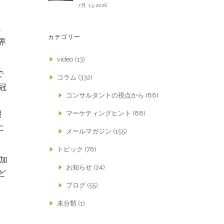
7月 13,2026
も
カテゴリー
界
video
(13)
で
コラム
(332)
冠
コンサルタントの視点から
(88)
マーケティングヒント
(88)
綴
に
メールマガジン
(155)
トピック
(78)
成加
お知らせ
(24)
ど
ブログ
(55)
未分類
(1)