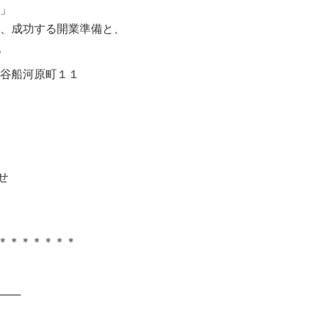
策」
に、成功する開業準備と、
。
市谷船河原町１１
せ
＊＊＊＊＊＊＊
───