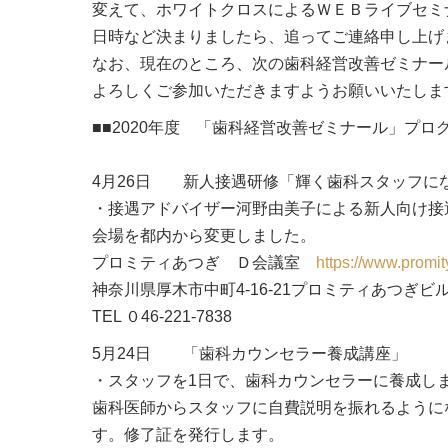
変えて、ホワイトクロスによるＷＥＢライブセミ
日時など決まりましたら、追ってご連絡申し上げ
なお、現在のところ、次の歯科経営改善ゼミナー
よろしくご参加いただきますようお願いいたしま
■■2020年度 「歯科経営改善ゼミナール」プログ
4月26日 新人接遇研修「輝く歯科スタッフに
・接遇アドバイザー河野由美子による新人向け接
会場を都内から変更しました。
プロミティあつぎ Ｄ会議室
https://www.promi
神奈川県厚木市中町4-16-21プロミティあつぎビ
TEL ０46-221-7838
5月24日 「歯科カウンセラー養成講座」
・スタッフを1日で、歯科カウンセラーに養成し
歯科医師からスタッフに自費説明を振れるように
す。修了証を発行します。