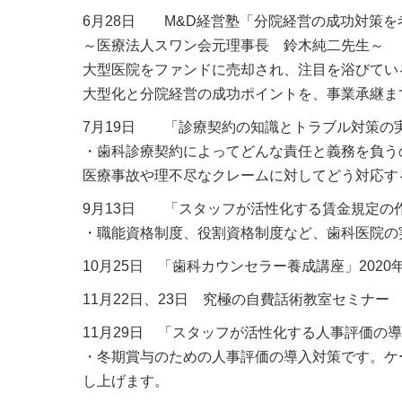
6月28日 M&D経営塾「分院経営の成功対策を
～医療法人スワン会元理事長 鈴木純二先生～
大型医院をファンドに売却され、注目を浴びてい
大型化と分院経営の成功ポイントを、事業承継ま
7月19日 「診療契約の知識とトラブル対策の
・歯科診療契約によってどんな責任と義務を負う
医療事故や理不尽なクレームに対してどう対応
9月13日 「スタッフが活性化する賃金規定の
・職能資格制度、役割資格制度など、歯科医院の
10月25日 「歯科カウンセラー養成講座」2020
11月22日、23日 究極の自費話術教室セミナー 
11月29日 「スタッフが活性化する人事評価の
・冬期賞与のための人事評価の導入対策です。ケ
し上げます。