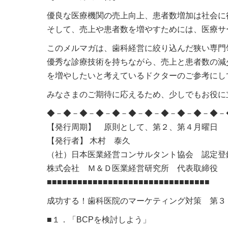
優良な医療機関の売上向上、患者数増加は社会に
そして、売上や患者数を増やすためには、医療サ
このメルマガは、歯科経営に絞り込んだ狭い専門
優秀な診療技術を持ちながら、売上と患者数の減
を増やしたいと考えているドクターのご参考にし
みなさまのご期待に応えるため、少しでもお役に
◆－◆－◆－◆－◆－◆－◆－◆－◆－◆－◆－
【発行周期】 原則として、第２、第４月曜日
【発行者】 木村 泰久
（社）日本医業経営コンサルタント協会 認定登
株式会社 Ｍ＆Ｄ医業経営研究所 代表取締役
■■■■■■■■■■■■■■■■■■■■■■■■■■■■■■■■
成功する！歯科医院のマーケティング対策 第３
■１．「BCPを検討しよう」